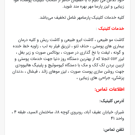
خود تلاش می کنیم تا با اطمینان خاطر از انتخاب کلینیک پوست، مو،
زیبایی و لیزر پارسا مهر بهره مند شوید.
کلیه خدمات کلینیک پارسامهر شامل تخفیف می‌باشد.
خدمات کلینیک
:
کاشت مو طبیعی ، کاشت ابرو طبیعی و کاشت ریش و کلیه درمان
بیماری های پوستی ، حذف تتو ، تزریق فیلر به لب ، زاویه خط خنده
و گونه ، لیفت با نخ گذاری در صورت ، بوتاکس صورت و زیر بغل ،
لیزر co2 انجلا که از بهترین دستگاه روز دنیا جهت خدمات پوستی و
ازبین بردن لک کک و مک با دستگاه کیوسوئیچ و پلینیگ هالیوودی
جهت روشن سازی پوست صورت ، لیزر موهای زائد ، فیشال ، ،دندان
پزشکی، جراحی های زیبایی ،
اطلاعات تماس:
آدرس کلینیک:
شیراز، خیابان عفیف‌ آباد، روبروی کوچه 18، ساختمان السید، طبقه 4 ،
واحد 41
تلفن تماس: