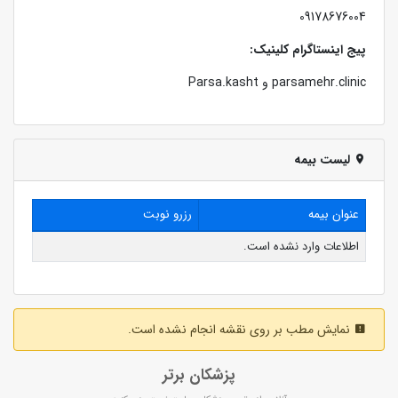
09178676004
پیج اینستاگرام کلینیک:
parsamehr.clinic و Parsa.kasht
لیست بیمه
عنوان بیمه
رزرو نوبت
اطلاعات وارد نشده است.
نمایش مطب بر روی نقشه انجام نشده است.
پزشکان برتر