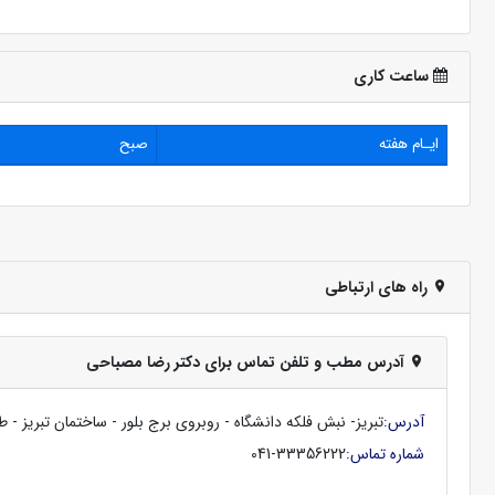
ساعت کاری
ایـام هفته
صبح
راه های ارتباطی
آدرس مطب و تلفن تماس برای دکتر رضا مصباحی
آدرس:
تبریز- نبش فلکه دانشگاه - روبروی برج بلور - ساختمان تبریز - ط
شماره تماس:
041-33356222