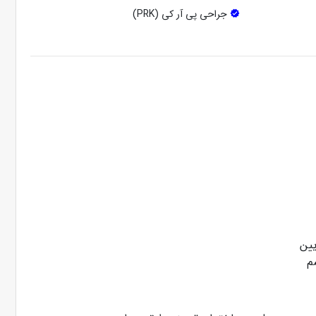
جراحی پی آر کی (PRK)
یین
م