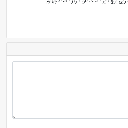
بروی برج بلور - ساختمان تبریز - طبقه چهارم