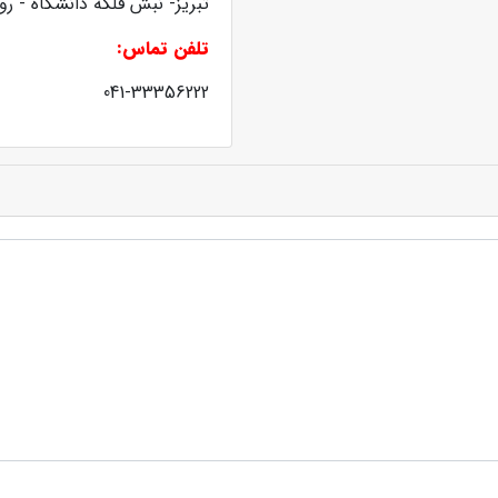
تبریز- نبش فلکه دانشگاه - رو
تلفن تماس:
041-33356222