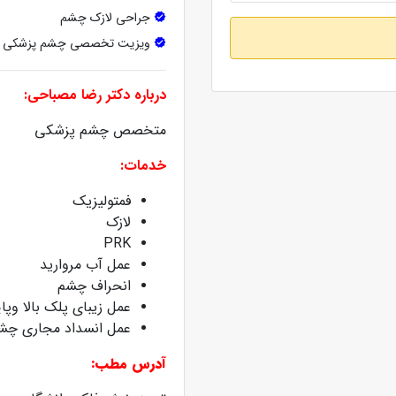
جراحی لازک چشم
ویزیت تخصصی چشم پزشکی
درباره دکتر رضا مصباحی:
متخصص چشم پزشکی
خدمات:
فمتولیزیک
لازک
PRK
عمل آب مروارید
انحراف چشم
عمل زیبای پلک بالا وپا
عمل انسداد مجاری چش
آدرس مطب: