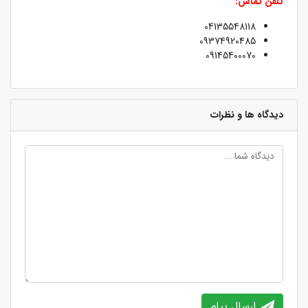
تلفن تماس:
04135548118
09374920485
09145400070
دیدگاه ها و نظرات
ارسال پیام